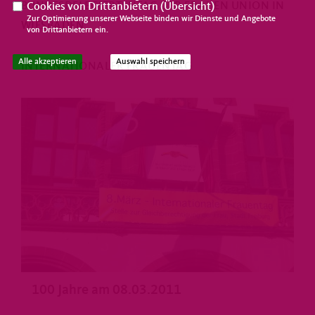
BUNDESDELEGIERTENTAG DER FRAUEN UNION IN
Cookies von Drittanbietern (
Übersicht
)
Zur Optimierung unserer Webseite binden wir Dienste und Angebote
WIESBADEN
von Drittanbietern ein.
Alle akzeptieren
Auswahl speichern
INTERNATIONALER FRAUENTAG
100 Jahre am 08.03.2011